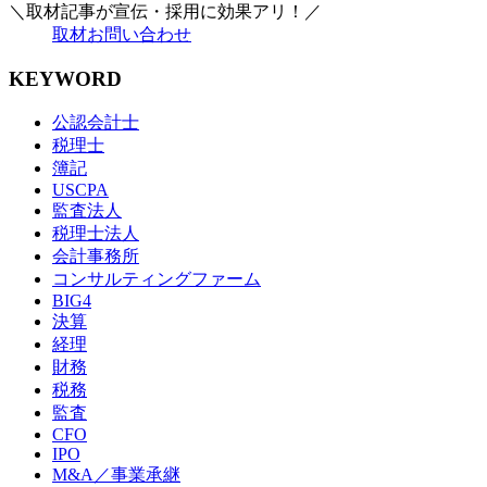
＼取材記事が宣伝・採用に効果アリ！／
取材お問い合わせ
KEYWORD
公認会計士
税理士
簿記
USCPA
監査法人
税理士法人
会計事務所
コンサルティングファーム
BIG4
決算
経理
財務
税務
監査
CFO
IPO
M&A／事業承継