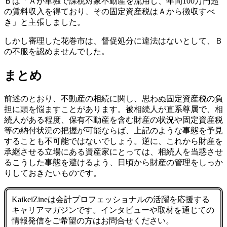
Ｂは「Ａが単独で課税対象不動産を流用し、年間100万円超
の賃料収入を得ており、その固定資産税はＡから徴収すべ
き」と主張しました。
しかし審理した花巻市は、督促処分に違法はないとして、Ｂ
の不服を認めませんでした。
まとめ
前述のとおり、不動産の相続に関し、思わぬ固定資産税の負
担に頭を悩ますことがあります。被相続人が直系尊属で、相
続人がある程度、保有不動産を含む財産の状況や固定資産税
等の納付状況の把握が可能ならば、上記のような事態を予見
することも不可能ではないでしょう。逆に、これから財産を
承継させる立場にある資産家にとっては、相続人を当惑させ
るこうした事態を避けるよう、日頃から財産の管理をしっか
りしておきたいものです。
KaikeiZineは会計プロフェッショナルの活躍を応援する
キャリアマガジンです。インタビューや取材を通じての
情報発信をご希望の方はお問合せください。