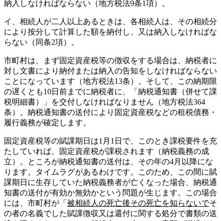
納入しなければならない（地方税法9条1項）。
イ、相続人が二人以上あるときは、各相続人は、その相続分
により按分して計算した額を納付し、又は納入しなければな
らない（同条2項）。
市町村は、まず固定資産税等の徴収をする場合は、納税者に
対し文書により納付または納入の告知をしなければならない
ことになっています（地方税法13条）。そして、この納期限
の遅くとも10日前までに納税者に、「納税通知書（併せて課
税明細書）」を交付しなければなりません（地方税法364
条）。納税通知書の送付により固定資産税などの租税債務・
履行義務が確定します。
固定資産税等の賦課期日は1月1日で、このとき課税要件を充
たしていれば、固定資産税が課税されます（納税義務の成
立）。ところが納税通知書の送付は、その年の4月以降にな
ります。タイムラグがあるわけです。このため、この間に賦
課期日に生存していた納税義務者が亡くなった場合、納税通
知書の送付が有効か無効かという問題が生じます。この場合
には、市町村が「
被相続人の死亡後その死亡を知らないで
そ
の者の名義でした賦課徴収又は還付に関する処分で書類の送