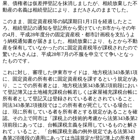
果、債権者は仮差押登記を抹消しましたが、相続放棄した不
動産の名義は相続登記により、まだAさんのままでした。
このまま、固定資産税等の賦課期日1月1日を経過したとこ
ろ、相続登記の通知を登記所から受けていたB市からその年
の4月、平成28年度分の固定資産税・都市計画税を支払うよ
う納税通知書が届きました。相続放棄により、もとから不動
産を保有していなかったのに固定資産税等が課税されたので
驚いたAさんは、平成28年7月の不服を申立てて争いとなっ
たものです。
これに対し、審理した伊東市サイドは、地方税法343条第1項
に、固定資産の所有者に固定資産税を課するという規定があ
り、ここでの所有者とは、地方税法第343条第2項前段におい
て登記簿又は土地補充課税台帳若しくは家屋補充課税台帳に
所有者として登記又は登録されている者とされていること、
同法343条第2項後段ではこの所有者が死亡している場合に
は、現に所有している者を所有者とする規定があることを確
認。その上で同市は「課税上の技術的考慮から法第343条第2
項前段にあっては、台帳課税主義を採用しているものと解さ
れて」いること、「台帳課税主義の例外規定である法第343
条第2項後段の適用にあっては当該規定が登記簿上の所有者