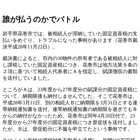
誰が払うのかでバトル
岩手県花巻市では、被相続人が滞納していた固定資産税の支
払いをめぐり、トラブルになった事例があります（花巻市裁
決平成28年11月22日）。
裁決書によると、市内の30物件の所有者である被相続人に対
し課税していた固定資産税につき、花巻市は地方法第９条の
２項に基づいて相続人代表者にＡを指定し、賦課徴収の書類
を送付していました。
ところがＡは、23年度から27年度分の賦課分の固定資産税に
ついて、納期限後も納付しませんでした。そこで花巻市は、
平成28年3月11日、別の相続人Ｂに納期限を3月31日とする連
帯納税通知書を送付。連帯納税通知書の納期限を過ぎてもＢ
からの納付がなかったため、花巻市は同年4月20日付で、23
年度分から27年度分の固定資産税につき督促状を送付しまし
たが、Ｂは、督促処分に不服を申立てたという事例です。