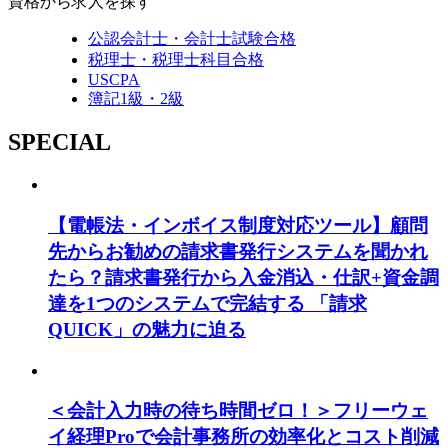
資格から求人を探す
公認会計士・会計士試験合格
税理士・税理士科目合格
USCPA
簿記1級・2級
SPECIAL
【電帳法・インボイス制度対応ツール】顧問
先からお勧めの請求書発行システムを聞かれ
たら？請求書発行から入金消込・仕訳+資金調
達を1つのシステムで完結する 「請求
QUICK」の魅力に迫る
＜会計入力時の待ち時間ゼロ！＞フリーウェ
イ経理Proで会計事務所の効率化とコスト削減