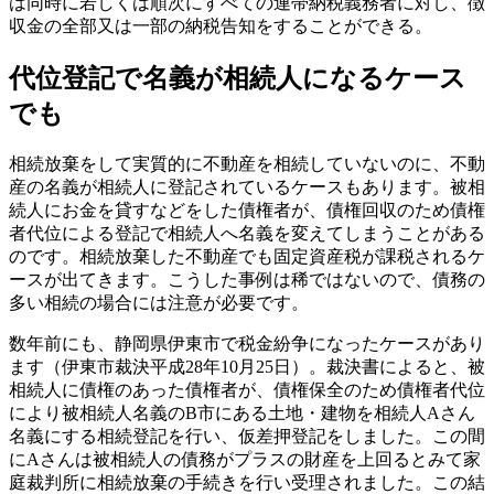
は同時に若しくは順次にすべての連帯納税義務者に対し、徴
収金の全部又は一部の納税告知をすることができる。
代位登記で名義が相続人になるケース
でも
相続放棄をして実質的に不動産を相続していないのに、不動
産の名義が相続人に登記されているケースもあります。被相
続人にお金を貸すなどをした債権者が、債権回収のため債権
者代位による登記で相続人へ名義を変えてしまうことがある
のです。相続放棄した不動産でも固定資産税が課税されるケ
ースが出てきます。こうした事例は稀ではないので、債務の
多い相続の場合には注意が必要です。
数年前にも、静岡県伊東市で税金紛争になったケースがあり
ます（伊東市裁決平成28年10月25日）。裁決書によると、被
相続人に債権のあった債権者が、債権保全のため債権者代位
により被相続人名義のB市にある土地・建物を相続人Aさん
名義にする相続登記を行い、仮差押登記をしました。この間
にAさんは被相続人の債務がプラスの財産を上回るとみて家
庭裁判所に相続放棄の手続きを行い受理されました。この結