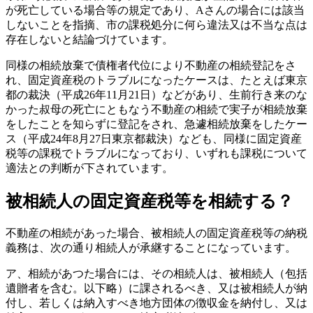
が死亡している場合等の規定であり、Aさんの場合には該当
しないことを指摘、市の課税処分に何ら違法又は不当な点は
存在しないと結論づけています。
同様の相続放棄で債権者代位により不動産の相続登記をさ
れ、固定資産税のトラブルになったケースは、たとえば東京
都の裁決（平成26年11月21日）などがあり、生前行き来のな
かった叔母の死亡にともなう不動産の相続で実子が相続放棄
をしたことを知らずに登記をされ、急遽相続放棄をしたケー
ス（平成24年8月27日東京都裁決）なども、同様に固定資産
税等の課税でトラブルになっており、いずれも課税について
適法との判断が下されています。
被相続人の固定資産税等を相続する？
不動産の相続があった場合、被相続人の固定資産税等の納税
義務は、次の通り相続人が承継することになっています。
ア、相続があつた場合には、その相続人は、被相続人（包括
遺贈者を含む。以下略）に課されるべき、又は被相続人が納
付し、若しくは納入すべき地方団体の徴収金を納付し、又は