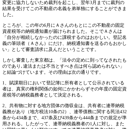
変更に協力しないため裁判を起こし、翌年3月までに裁判の
結果を受けてこの不動産の名義を弟単独にすることができま
した。
ところが、この年の6月にＡさんのもとにこの不動産の固定
資産税等の納税通知書が届けられました。そこでＡさんは
「自分が相続しなかったのに課税するのはおかしい。登記名
義の筆頭者（Ａさん）にだけ、納税通知書を送るのもおかし
い」として審査請求に及んだということです。
しかし審査した東京都は、「法令の定めに則ってなされたも
のであり､違法または不当とすべき点は何ら認められない」
と結論づけています。その理由は次の通りです。
1、賦課期日において登記簿に所有者として公示されている
者は、真実の権利関係の如何にかかわらずその年度の固定資
産税等の納税義務者として決定される。
2、共有物に対する地方団体の徴収金は、共有者に連帯納税
義務があり（地方税法10条の2）、連帯債務に関する民法432
条から434条まで、437条及び439条から444条までの規定が準
用される。したがって、連帯納税義務者の1人に対し、また