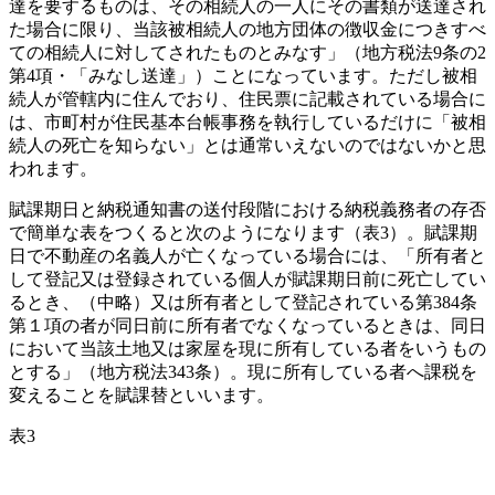
達を要するものは、その相続人の一人にその書類が送達され
た場合に限り、当該被相続人の地方団体の徴収金につきすべ
ての相続人に対してされたものとみなす」（地方税法9条の2
第4項・「みなし送達」）ことになっています。ただし被相
続人が管轄内に住んでおり、住民票に記載されている場合に
は、市町村が住民基本台帳事務を執行しているだけに「被相
続人の死亡を知らない」とは通常いえないのではないかと思
われます。
賦課期日と納税通知書の送付段階における納税義務者の存否
で簡単な表をつくると次のようになります（表3）。賦課期
日で不動産の名義人が亡くなっている場合には、「所有者と
して登記又は登録されている個人が賦課期日前に死亡してい
るとき、（中略）又は所有者として登記されている第384条
第１項の者が同日前に所有者でなくなっているときは、同日
において当該土地又は家屋を現に所有している者をいうもの
とする」（地方税法343条）。現に所有している者へ課税を
変えることを賦課替といいます。
表3