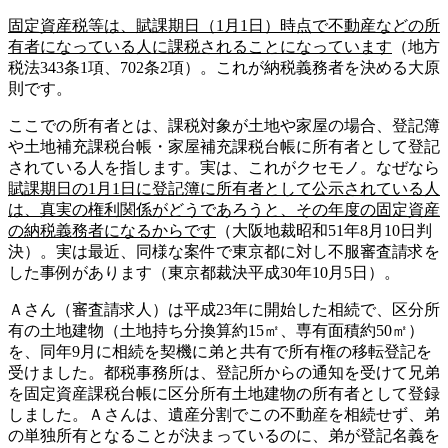
固定資産税等は、賦課期日（1月1日）時点で不動産などの所
有者になっている人に課税されることになっています
（地方
税法343条1項、702条2項）。これが納税義務者を決める大原
則です。
ここでの所有者とは、課税対象が土地や家屋の場合、登記簿
や土地補充課税台帳・家屋補充課税台帳に所有者として登記
されている人を指します。実は、これがクセモノ。なぜなら
賦課期日の1月1日に登記簿に所有者として公示されている人
は、真実の権利関係がどうであろうと、その年度の固定資産
の納税義務者になるからです
（大阪地裁昭和51年8月10日判
決）。実は最近、同様な案件で東京都に対し不服審査請求を
した事例があります（東京都裁決平成30年10月5日）。
Ａさん（審査請求人）は平成23年に開始した相続で、区分所
有の土地建物（土地持ち分換算約15㎡、専有面積約50㎡）
を、同年9月に相続を契機に弟と共有で所有権の移転登記を
受けました。都税事務所は、登記所からの通知を受けて兄弟
を固定資産課税台帳に区分所有土地建物の所有者として登録
しました。Ａさんは、遺産分割でこの不動産を相続せず、弟
の単独所有となることが決まっているのに、弟が登記名義を