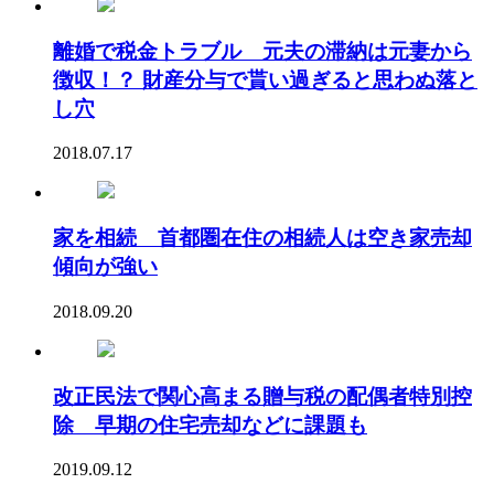
離婚で税金トラブル 元夫の滞納は元妻から
徴収！？ 財産分与で貰い過ぎると思わぬ落と
し穴
2018.07.17
家を相続 首都圏在住の相続人は空き家売却
傾向が強い
2018.09.20
改正民法で関心高まる贈与税の配偶者特別控
除 早期の住宅売却などに課題も
2019.09.12