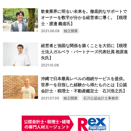
飲食業界に明るい未来を。徹底的なサポートで
オーナーを数字が分かる経営者に導く。【税理
士・渡邉 義道氏】
2021.06.08
独立開業
経営者と強固な関係を築くことを大切に【税理
士法人ガルベラ・パートナーズ代表社員 相原進
矢氏】
2021.10.06
沖縄で日本最高レベルの相続サービスを提供。
世界一を目指した経験から得たものとは【公認
会計士・税理士・不動産鑑定士 石川浩之氏】
2021.07.05
独立開業
石川公認会計士事務所