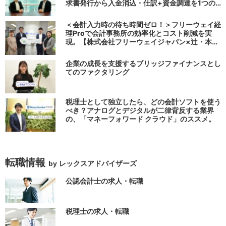
求書発行から入金消込・仕訳+資金調達を1つの
システムで完結する 「請求QUICK」の魅力に迫
る
＜会計入力時の待ち時間ゼロ！＞フリーウェイ経
理Proで会計事務所の効率化とコスト削減を実
現。【株式会社フリーウェイジャパン×辻・本郷
税理士法人（経理宅配便事業部）】
企業の成長を支援するブリッジファイナンスとし
てのファクタリング
税理士として独立したら、どの会計ソフトを使う
べき？アナログとデジタルが二律背反する業界
の、「マネーフォワード クラウド」のススメ。
転職情報
by レックスアドバイザーズ
公認会計士の求人・転職
税理士の求人・転職