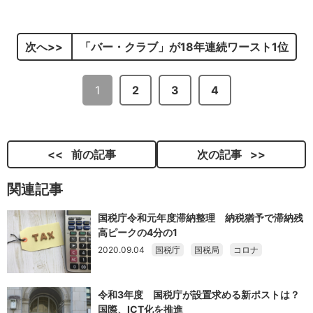
次へ
「バー・クラブ」が18年連続ワースト1位
1
2
3
4
前の記事
次の記事
関連記事
国税庁令和元年度滞納整理 納税猶予で滞納残
高ピークの4分の1
2020.09.04
国税庁
国税局
コロナ
令和3年度 国税庁が設置求める新ポストは？
国際、ICT化を推進