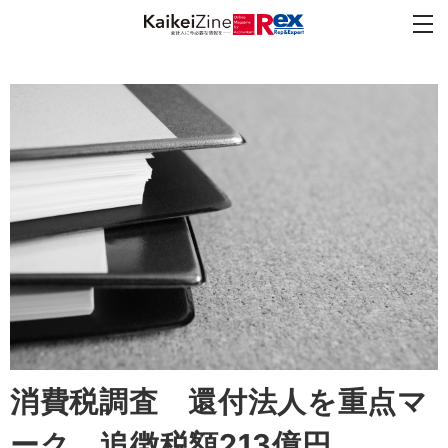
消費税調査 還付法人を重点マ
ーク 追徴税額213億円