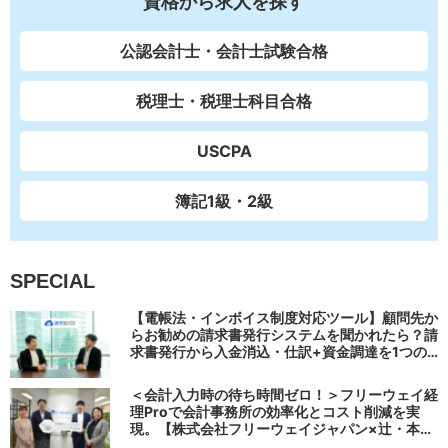
資格から求人を探す
公認会計士・会計士試験合格
税理士・税理士科目合格
USCPA
簿記1級・2級
SPECIAL
【電帳法・インボイス制度対応ツール】顧問先か
らお勧めの請求書発行システムを聞かれたら？請
求書発行から入金消込・仕訳+資金調達を1つの
システムで完結する 「請求QUICK」の魅力に迫
る
＜会計入力時の待ち時間ゼロ！＞フリーウェイ経
理Proで会計事務所の効率化とコスト削減を実
現。【株式会社フリーウェイジャパン×辻・本郷
税理士法人（経理宅配便事業部）】