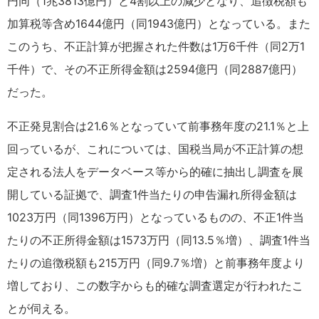
円同（1兆3813億円）と4割以上の減少となり、追徴税額も
加算税等含め1644億円（同1943億円）となっている。また
このうち、不正計算が把握された件数は1万6千件（同2万1
千件）で、その不正所得金額は2594億円（同2887億円）
だった。
不正発見割合は21.6％となっていて前事務年度の21.1％と上
回っているが、これについては、国税当局が不正計算の想
定される法人をデータベース等から的確に抽出し調査を展
開している証拠で、調査1件当たりの申告漏れ所得金額は
1023万円（同1396万円）となっているものの、不正1件当
たりの不正所得金額は1573万円（同13.5％増）、調査1件当
たりの追徴税額も215万円（同9.7％増）と前事務年度より
増しており、この数字からも的確な調査選定が行われたこ
とが伺える。