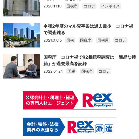
2020.11.10
国税庁
コロナ
インボイス
令和2年度のマル査事案は過去最少 コロナ禍
で調査鈍る
2021.07.15
国税
国税庁
国税局
コロナ
国税庁 コロナ禍でR2相続税調査は「簡易な接
触」が過去最高を記録
2022.01.24
国税
国税庁
コロナ