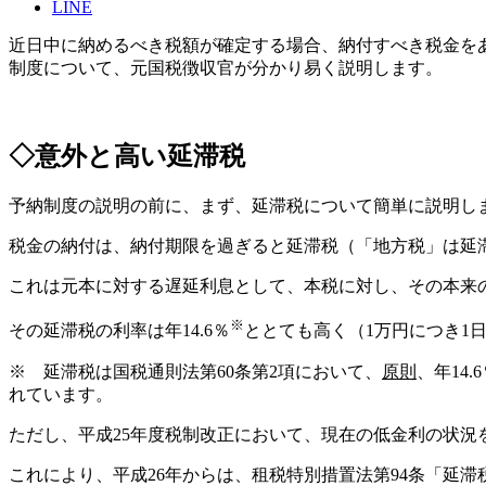
LINE
近日中に納めるべき税額が確定する場合、納付すべき税金を
制度について、元国税徴収官が分かり易く説明します。
◇意外と高い延滞税
予納制度の説明の前に、まず、延滞税について簡単に説明し
税金の納付は、納付期限を過ぎると延滞税（「地方税」は延
これは元本に対する遅延利息として、本税に対し、その本来
※
その延滞税の利率は年14.6％
ととても高く（1万円につき1
※ 延滞税は国税通則法第60条第2項において、
原則
、年14
れています。
ただし、平成25年度税制改正において、現在の低金利の状
これにより、平成26年からは、租税特別措置法第94条「延