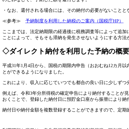
・なお、還付される場合には、その納付の必要がないことと
≪参考≫
予納制度を利用した納税のご案内（国税庁HP）
ここまでは、法定納期限の経過後に税務調査等によって追加
ことによって、そもそも滞納を発生させないようにする方法
◇ダイレクト納付を利用した予納の概
平成31年1月4日から、国税の期限内申告（おおむね12カ月
とができるようになりました。
これにより、収入に応じていつでも都合の良い日に少しずつ
例えば、令和3年分所得税の確定申告により納付することが
おくことで、登録した納付日に預貯金口座から振替により納
納付日や納付金額を複数登録することができますので、定期