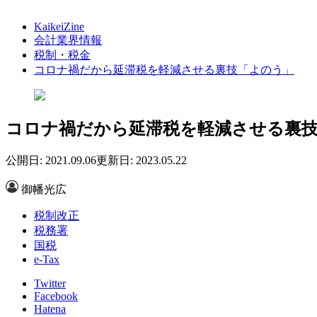
KaikeiZine
会計業界情報
税制・税金
コロナ禍だから延滞税を軽減させる裏技「よのう」
コロナ禍だから延滞税を軽減させる裏
公開日: 2021.09.06
更新日: 2023.05.22
御幡光広
税制改正
税務署
国税
e-Tax
Twitter
Facebook
Hatena