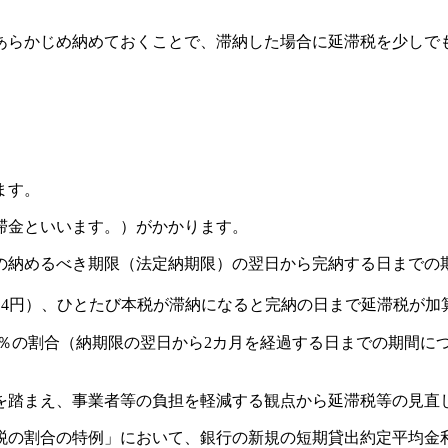
あらかじめ納めておくことで、滞納した場合に延滞税を少しで
ます。
滞金といいます。）がかかります。
の納めるべき期限（法定納期限）の翌日から完納する日までの
日4円）、ひとたび本税が滞納になると完納の日まで延滞税が
.6％の割合（納期限の翌日から2カ月を経過する日までの期間に
況を踏まえ、事業者等の負担を軽減する観点から延滞税等の見直
滞税の割合の特例」において、銀行の新規の短期貸出約定平均