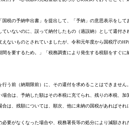
「国税の予納申出書」を提出して、「予納」の意思表示をして
していないのに、誤って納付したもの（過誤納）として還付さ
支えないものとされていましたが、令和元年度から国税庁のHP
期間を要するため。」「税務調査により発生する税額をすぐに
を行う前（納期限前）に、その還付を求めることはできません
い場合は、予納した額はその本税に充てられ、残りの本税、加
場合は、残額については、順次、他に未納の国税があればそれ
の必要がなくなった場合や、税務署長等の処分により減額され