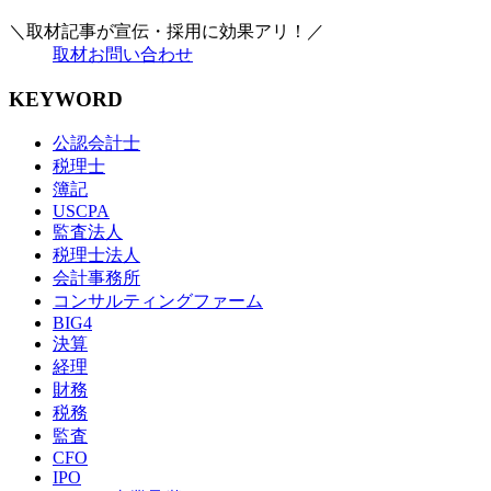
＼取材記事が宣伝・採用に効果アリ！／
取材お問い合わせ
KEYWORD
公認会計士
税理士
簿記
USCPA
監査法人
税理士法人
会計事務所
コンサルティングファーム
BIG4
決算
経理
財務
税務
監査
CFO
IPO