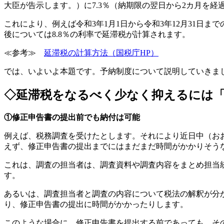
大臣が告示します。）に7.3％（納期限の翌日から2カ月を
これにより、例えば令和3年1月1日から令和3年12月31日
後については8.8％の利率で延滞税が計算されます。
≪参考≫
延滞税の計算方法（国税庁HP）
では、いよいよ本題です。予納制度について説明していきま
◇延滞税をなるべく少なく抑えるには
①修正申告書の提出前でも納付は可能
例えば、税務調査を受けたとします。それにより近日中（お
えず、修正申告書の提出までにはまだまだ時間がかかりそう
これは、調査の担当者は、調査資料や調査内容をまとめ担当
す。
あるいは、調査担当者と調査の内容について税法の解釈が分
り、修正申告書の提出に時間がかかったりします。
このような場合に、修正申告書を提出する前であっても、そ