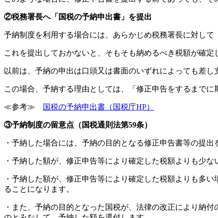
②税務署長へ「国税の予納申出書」を提出
予納制度を利用する場合には、あらかじめ税務署長に対して
これを提出しておかないと、そもそも納めるべき税額が確定
以前は、予納の申出は口頭又は書面のいずれによっても差し
この場合、予納する理由としては、「修正申告をするまでに
≪参考≫
国税の予納申出書（国税庁HP）
③予納制度の留意点（国税通則法第59条）
・予納した場合には、予納の目的となる修正申告書等の提出
・予納した額が、修正申告等により確定した税額よりも少な
・予納した額が、修正申告等により確定した税額よりも多い
ることになります。
・また、予納の目的となった国税が、法律の改正により納付
のとみなして、予納した額を還付します。