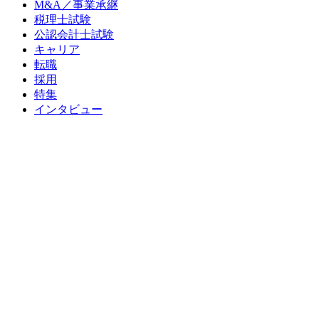
M&A／事業承継
税理士試験
公認会計士試験
キャリア
転職
採用
特集
インタビュー