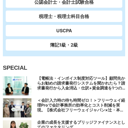
公認会計士・会計士試験合格
税理士・税理士科目合格
USCPA
簿記1級・2級
SPECIAL
【電帳法・インボイス制度対応ツール】顧問先か
らお勧めの請求書発行システムを聞かれたら？請
求書発行から入金消込・仕訳+資金調達を1つの
システムで完結する 「請求QUICK」の魅力に迫
る
＜会計入力時の待ち時間ゼロ！＞フリーウェイ経
理Proで会計事務所の効率化とコスト削減を実
現。【株式会社フリーウェイジャパン×辻・本郷
税理士法人（経理宅配便事業部）】
企業の成長を支援するブリッジファイナンスとし
てのファクタリング