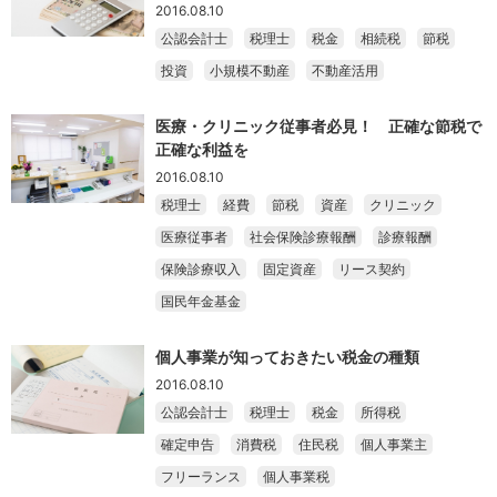
2016.08.10
公認会計士
税理士
税金
相続税
節税
投資
小規模不動産
不動産活用
医療・クリニック従事者必見！ 正確な節税で
正確な利益を
2016.08.10
税理士
経費
節税
資産
クリニック
医療従事者
社会保険診療報酬
診療報酬
保険診療収入
固定資産
リース契約
国民年金基金
個人事業が知っておきたい税金の種類
2016.08.10
公認会計士
税理士
税金
所得税
確定申告
消費税
住民税
個人事業主
フリーランス
個人事業税