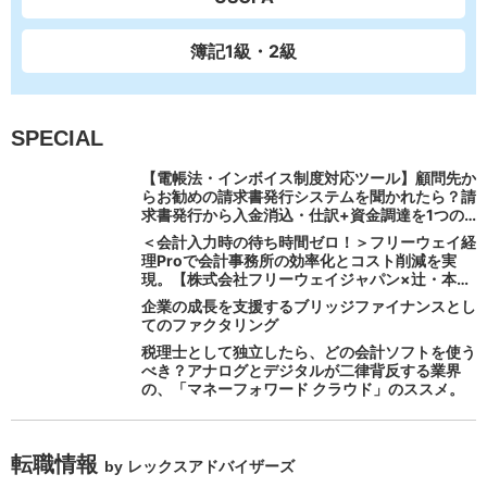
簿記1級・2級
SPECIAL
【電帳法・インボイス制度対応ツール】顧問先か
らお勧めの請求書発行システムを聞かれたら？請
求書発行から入金消込・仕訳+資金調達を1つの
システムで完結する 「請求QUICK」の魅力に迫
＜会計入力時の待ち時間ゼロ！＞フリーウェイ経
る
理Proで会計事務所の効率化とコスト削減を実
現。【株式会社フリーウェイジャパン×辻・本郷
税理士法人（経理宅配便事業部）】
企業の成長を支援するブリッジファイナンスとし
てのファクタリング
税理士として独立したら、どの会計ソフトを使う
べき？アナログとデジタルが二律背反する業界
の、「マネーフォワード クラウド」のススメ。
転職情報
by レックスアドバイザーズ