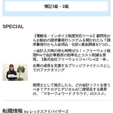
簿記1級・2級
SPECIAL
【電帳法・インボイス制度対応ツール】顧問先か
らお勧めの請求書発行システムを聞かれたら？請
求書発行から入金消込・仕訳+資金調達を1つの
システムで完結する 「請求QUICK」の魅力に迫
＜会計入力時の待ち時間ゼロ！＞フリーウェイ経
る
理Proで会計事務所の効率化とコスト削減を実
現。【株式会社フリーウェイジャパン×辻・本郷
税理士法人（経理宅配便事業部）】
企業の成長を支援するブリッジファイナンスとし
てのファクタリング
税理士として独立したら、どの会計ソフトを使う
べき？アナログとデジタルが二律背反する業界
の、「マネーフォワード クラウド」のススメ。
転職情報
by レックスアドバイザーズ