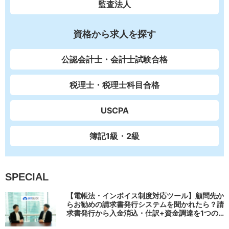
監査法人
資格から求人を探す
公認会計士・会計士試験合格
税理士・税理士科目合格
USCPA
簿記1級・2級
SPECIAL
【電帳法・インボイス制度対応ツール】顧問先か
らお勧めの請求書発行システムを聞かれたら？請
求書発行から入金消込・仕訳+資金調達を1つの
システムで完結する 「請求QUICK」の魅力に迫