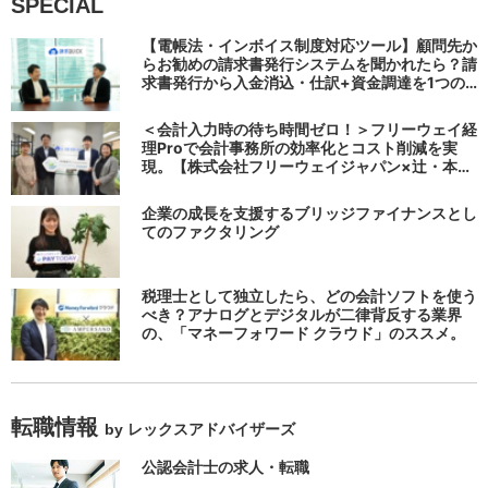
SPECIAL
【電帳法・インボイス制度対応ツール】顧問先か
らお勧めの請求書発行システムを聞かれたら？請
求書発行から入金消込・仕訳+資金調達を1つの
システムで完結する 「請求QUICK」の魅力に迫
る
＜会計入力時の待ち時間ゼロ！＞フリーウェイ経
理Proで会計事務所の効率化とコスト削減を実
現。【株式会社フリーウェイジャパン×辻・本郷
税理士法人（経理宅配便事業部）】
企業の成長を支援するブリッジファイナンスとし
てのファクタリング
税理士として独立したら、どの会計ソフトを使う
べき？アナログとデジタルが二律背反する業界
の、「マネーフォワード クラウド」のススメ。
転職情報
by レックスアドバイザーズ
公認会計士の求人・転職