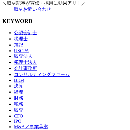
＼取材記事が宣伝・採用に効果アリ！／
取材お問い合わせ
KEYWORD
公認会計士
税理士
簿記
USCPA
監査法人
税理士法人
会計事務所
コンサルティングファーム
BIG4
決算
経理
財務
税務
監査
CFO
IPO
M&A／事業承継