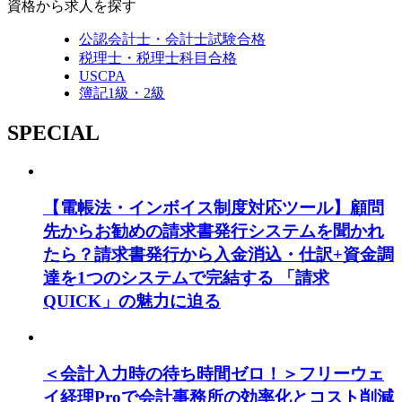
資格から求人を探す
公認会計士・会計士試験合格
税理士・税理士科目合格
USCPA
簿記1級・2級
SPECIAL
【電帳法・インボイス制度対応ツール】顧問
先からお勧めの請求書発行システムを聞かれ
たら？請求書発行から入金消込・仕訳+資金調
達を1つのシステムで完結する 「請求
QUICK」の魅力に迫る
＜会計入力時の待ち時間ゼロ！＞フリーウェ
イ経理Proで会計事務所の効率化とコスト削減