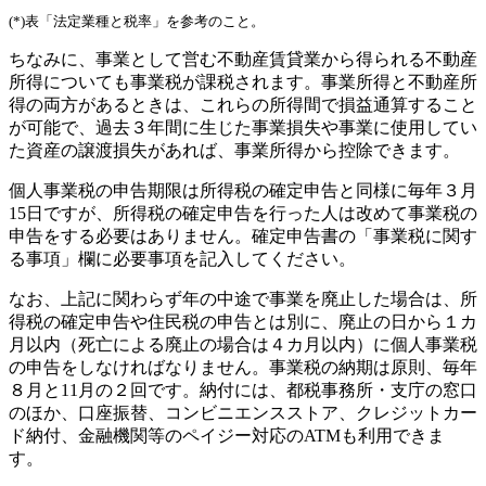
(*)表「法定業種と税率」を参考のこと。
ちなみに、事業として営む不動産賃貸業から得られる不動産
所得についても事業税が課税されます。事業所得と不動産所
得の両方があるときは、これらの所得間で損益通算すること
が可能で、過去３年間に生じた事業損失や事業に使用してい
た資産の譲渡損失があれば、事業所得から控除できます。
個人事業税の申告期限は所得税の確定申告と同様に毎年３月
15日ですが、所得税の確定申告を行った人は改めて事業税の
申告をする必要はありません。確定申告書の「事業税に関す
る事項」欄に必要事項を記入してください。
なお、上記に関わらず年の中途で事業を廃止した場合は、所
得税の確定申告や住民税の申告とは別に、廃止の日から１カ
月以内（死亡による廃止の場合は４カ月以内）に個人事業税
の申告をしなければなりません。事業税の納期は原則、毎年
８月と11月の２回です。納付には、都税事務所・支庁の窓口
のほか、口座振替、コンビニエンスストア、クレジットカー
ド納付、金融機関等のペイジー対応のATMも利用できま
す。