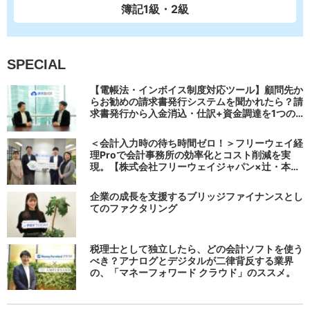
簿記1級・2級
SPECIAL
【電帳法・インボイス制度対応ツール】顧問先か
らお勧めの請求書発行システムを聞かれたら？請
求書発行から入金消込・仕訳+資金調達を1つの
システムで完結する 「請求QUICK」の魅力に迫
る
＜会計入力時の待ち時間ゼロ！＞フリーウェイ経
理Proで会計事務所の効率化とコスト削減を実
現。【株式会社フリーウェイジャパン×辻・本郷
税理士法人（経理宅配便事業部）】
企業の成長を支援するブリッジファイナンスとし
てのファクタリング
税理士として独立したら、どの会計ソフトを使う
べき？アナログとデジタルが二律背反する業界
の、「マネーフォワード クラウド」のススメ。