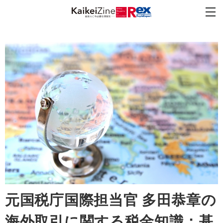
元国税庁国際担当官 多田恭章の
海外取引に関する税金知識：基