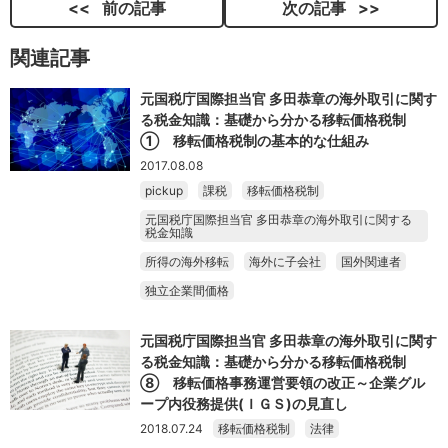
前の記事
次の記事
関連記事
元国税庁国際担当官 多田恭章の海外取引に関す
る税金知識：基礎から分かる移転価格税制
① 移転価格税制の基本的な仕組み
2017.08.08
pickup
課税
移転価格税制
元国税庁国際担当官 多田恭章の海外取引に関する
税金知識
所得の海外移転
海外に子会社
国外関連者
独立企業間価格
元国税庁国際担当官 多田恭章の海外取引に関す
る税金知識：基礎から分かる移転価格税制
⑧ 移転価格事務運営要領の改正～企業グル
ープ内役務提供(ＩＧＳ)の見直し
2018.07.24
移転価格税制
法律