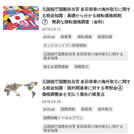
元国税庁国際担当官 多田恭章の海外取引に関す
る税金知識：基礎から分かる移転価格税制
⑦ 簡易な移転価格調査（金利）
2018.03.13
pickup
税務署
移転価格
租税回避
タックスヘイブン対策税制
元国税庁国際担当官 多田恭章の海外取引に関する
税金知識
独立企業間価格
国際取引
元国税庁国際担当官 多田恭章の海外取引に関す
る税金知識：国外関連者に対する寄附金④
価格調整金を支払う場合の留意点
2018.05.29
pickup
国際課税
国税局
海外取引
国際戦略トータルプラン
元国税庁国際担当官 多田恭章の海外取引に関する
税金知識