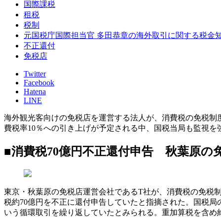
国際課税
租税
税制
元国税庁国際担当官 多田恭章の海外取引に関する税金
不正還付
免税店
Twitter
Facebook
Hatena
LINE
海外観光客向けの免税店を運営する法人が、消費税の免税制
費税率10％への引き上げが予定される中、国税当局も監視を
■消費税70億円不正還付申告 秋葉原の免
東京・秋葉原の免税店運営会社であるT社が、消費税の免税制
税約70億円を不正に還付申告していたと指摘された。国税局
いう循環取引を繰り返していたとみられる。重加算税を含め約