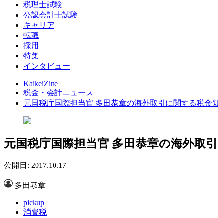
税理士試験
公認会計士試験
キャリア
転職
採用
特集
インタビュー
KaikeiZine
税金・会計ニュース
元国税庁国際担当官 多田恭章の海外取引に関する税金
元国税庁国際担当官 多田恭章の海外取
公開日: 2017.10.17
多田恭章
pickup
消費税