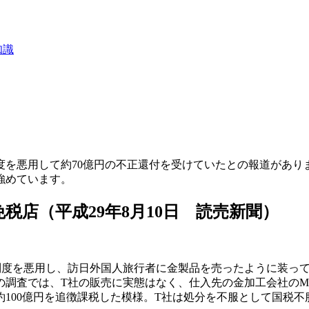
知識
度を悪用して約70億円の不正還付を受けていたとの報道があり
強めています。
税店（平成29年8月10日 読売新聞）
度を悪用し、訪日外国人旅行者に金製品を売ったように装ってい
の調査では、T社の販売に実態はなく、仕入先の金加工会社の
100億円を追徴課税した模様。T社は処分を不服として国税不