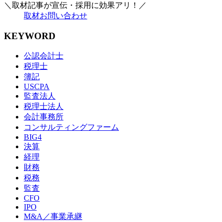
＼取材記事が宣伝・採用に効果アリ！／
取材お問い合わせ
KEYWORD
公認会計士
税理士
簿記
USCPA
監査法人
税理士法人
会計事務所
コンサルティングファーム
BIG4
決算
経理
財務
税務
監査
CFO
IPO
M&A／事業承継