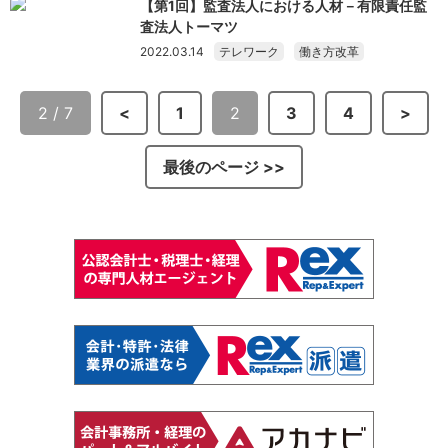
【第1回】監査法人における人材－有限責任監
査法人トーマツ
2022.03.14
テレワーク
働き方改革
2 / 7
<
1
2
3
4
>
最後のページ >>