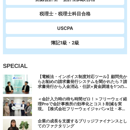
税理士・税理士科目合格
USCPA
簿記1級・2級
SPECIAL
【電帳法・インボイス制度対応ツール】顧問先か
らお勧めの請求書発行システムを聞かれたら？請
求書発行から入金消込・仕訳+資金調達を1つの
システムで完結する 「請求QUICK」の魅力に迫
る
＜会計入力時の待ち時間ゼロ！＞フリーウェイ経
理Proで会計事務所の効率化とコスト削減を実
現。【株式会社フリーウェイジャパン×辻・本郷
税理士法人（経理宅配便事業部）】
企業の成長を支援するブリッジファイナンスとし
てのファクタリング