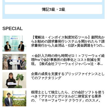
簿記1級・2級
SPECIAL
【電帳法・インボイス制度対応ツール】顧問先か
らお勧めの請求書発行システムを聞かれたら？請
求書発行から入金消込・仕訳+資金調達を1つの
システムで完結する 「請求QUICK」の魅力に迫
る
＜会計入力時の待ち時間ゼロ！＞フリーウェイ経
理Proで会計事務所の効率化とコスト削減を実
現。【株式会社フリーウェイジャパン×辻・本郷
税理士法人（経理宅配便事業部）】
企業の成長を支援するブリッジファイナンスとし
てのファクタリング
税理士として独立したら、どの会計ソフトを使う
べき？アナログとデジタルが二律背反する業界
の、「マネーフォワード クラウド」のススメ。