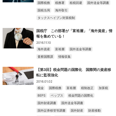
国際税務
税務署
租税回避
国外送金等調書
国税当局
海外取引
タックスヘイブン対策税制
国税庁 この部署が「富裕層」「海外資産」情
報を集めている！
2016.11.10
海外資産
富裕層
国外送金等調書
査察国際課
情報収集
【第3回】税金問題の国際化 国際間の資産移
転に監視強化
2016.01.02
税金
国際税務
富裕層
税制改正
加算税
BEPS
ベップス
税金問題の国際化
国外財産調書
国外送金等調書
国外証券移管等調書
国外財産
財産移動