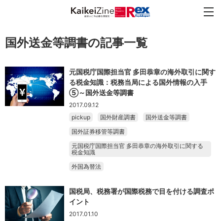
国外送金等調書の記事一覧
元国税庁国際担当官 多田恭章の海外取引に関す
る税金知識：税務当局による国外情報の入手
⑤～国外送金等調書
2017.09.12
pickup
国外財産調書
国外送金等調書
国外証券移管等調書
元国税庁国際担当官 多田恭章の海外取引に関する
税金知識
外国為替法
国税局、税務署が国際税務で目を付ける調査ポ
イント
2017.01.10