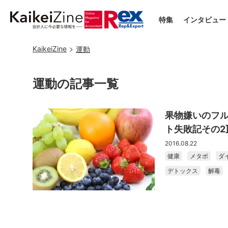
特集
インタビュー
KaikeiZine
運動
運動の記事一覧
果物嫌いのフル
ト失敗記その2
2016.08.22
健康
メタボ
ダ
デトックス
解毒