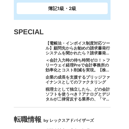
簿記1級・2級
SPECIAL
【電帳法・インボイス制度対応ツー
ル】顧問先からお勧めの請求書発行
システムを聞かれたら？請求書発行
から入金消込・仕訳+資金調達を1
＜会計入力時の待ち時間ゼロ！＞フ
つのシステムで完結する 「請求
リーウェイ経理Proで会計事務所の
QUICK」の魅力に迫る
効率化とコスト削減を実現。【株式
会社フリーウェイジャパン×辻・本
企業の成長を支援するブリッジファ
郷税理士法人（経理宅配便事業
イナンスとしてのファクタリング
部）】
税理士として独立したら、どの会計
ソフトを使うべき？アナログとデジ
タルが二律背反する業界の、「マネ
ーフォワード クラウド」のスス
メ。
転職情報
by レックスアドバイザーズ