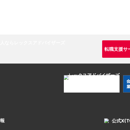
転職支援サ
報
公式X(Tw