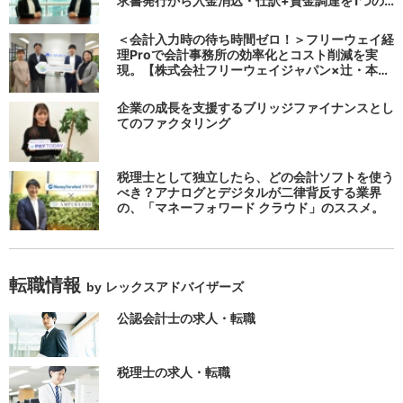
求書発行から入金消込・仕訳+資金調達を1つの
システムで完結する 「請求QUICK」の魅力に迫
る
＜会計入力時の待ち時間ゼロ！＞フリーウェイ経
理Proで会計事務所の効率化とコスト削減を実
現。【株式会社フリーウェイジャパン×辻・本郷
税理士法人（経理宅配便事業部）】
企業の成長を支援するブリッジファイナンスとし
てのファクタリング
税理士として独立したら、どの会計ソフトを使う
べき？アナログとデジタルが二律背反する業界
の、「マネーフォワード クラウド」のススメ。
転職情報
by レックスアドバイザーズ
公認会計士の求人・転職
税理士の求人・転職