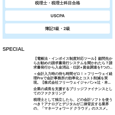
税理士・税理士科目合格
USCPA
簿記1級・2級
SPECIAL
【電帳法・インボイス制度対応ツール】顧問先か
らお勧めの請求書発行システムを聞かれたら？請
求書発行から入金消込・仕訳+資金調達を1つの
システムで完結する 「請求QUICK」の魅力に迫
＜会計入力時の待ち時間ゼロ！＞フリーウェイ経
る
理Proで会計事務所の効率化とコスト削減を実
現。【株式会社フリーウェイジャパン×辻・本郷
税理士法人（経理宅配便事業部）】
企業の成長を支援するブリッジファイナンスとし
てのファクタリング
税理士として独立したら、どの会計ソフトを使う
べき？アナログとデジタルが二律背反する業界
の、「マネーフォワード クラウド」のススメ。