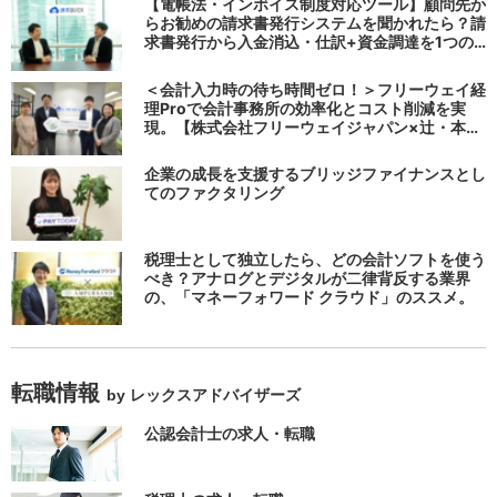
【電帳法・インボイス制度対応ツール】顧問先か
らお勧めの請求書発行システムを聞かれたら？請
求書発行から入金消込・仕訳+資金調達を1つの
システムで完結する 「請求QUICK」の魅力に迫
る
＜会計入力時の待ち時間ゼロ！＞フリーウェイ経
理Proで会計事務所の効率化とコスト削減を実
現。【株式会社フリーウェイジャパン×辻・本郷
税理士法人（経理宅配便事業部）】
企業の成長を支援するブリッジファイナンスとし
てのファクタリング
税理士として独立したら、どの会計ソフトを使う
べき？アナログとデジタルが二律背反する業界
の、「マネーフォワード クラウド」のススメ。
転職情報
by レックスアドバイザーズ
公認会計士の求人・転職