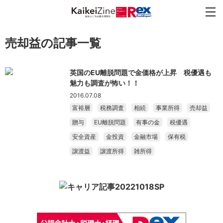
売却益の記事一覧
英国のEU離脱問題で金価格が上昇 税優遇も
魅力も調査が怖い！！
2016.07.08
富裕層
税務調査
相続
事業所得
売却益
贈与
EU離脱問題
有事の金
税優遇
安全資産
金投資
金融市場
保有税
譲渡益
譲渡所得
雑所得