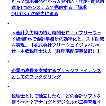
たら？請求書発行から入金消込・仕訳+資金調
達を1つのシステムで完結する 「請求
QUICK」の魅力に迫る
＜会計入力時の待ち時間ゼロ！＞フリーウェ
イ経理Proで会計事務所の効率化とコスト削減
を実現。【株式会社フリーウェイジャパン×
辻・本郷税理士法人（経理宅配便事業部）】
企業の成長を支援するブリッジファイナンス
としてのファクタリング
税理士として独立したら、どの会計ソフトを
使うべき？アナログとデジタルが二律背反す