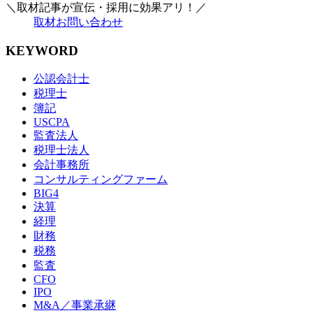
＼取材記事が宣伝・採用に効果アリ！／
取材お問い合わせ
KEYWORD
公認会計士
税理士
簿記
USCPA
監査法人
税理士法人
会計事務所
コンサルティングファーム
BIG4
決算
経理
財務
税務
監査
CFO
IPO
M&A／事業承継