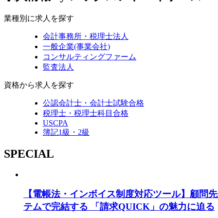
業種別に求人を探す
会計事務所・税理士法人
一般企業(事業会社)
コンサルティングファーム
監査法人
資格から求人を探す
公認会計士・会計士試験合格
税理士・税理士科目合格
USCPA
簿記1級・2級
SPECIAL
【電帳法・インボイス制度対応ツール】顧問先
テムで完結する 「請求QUICK」の魅力に迫る