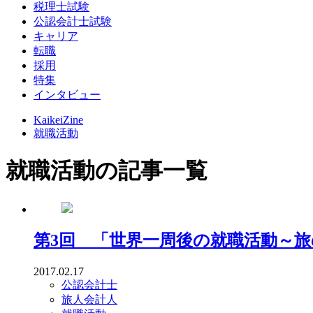
税理士試験
公認会計士試験
キャリア
転職
採用
特集
インタビュー
KaikeiZine
就職活動
就職活動の記事一覧
第3回 「世界一周後の就職活動～旅
2017.02.17
公認会計士
旅人会計人