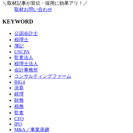
＼取材記事が宣伝・採用に効果アリ！／
取材お問い合わせ
KEYWORD
公認会計士
税理士
簿記
USCPA
監査法人
税理士法人
会計事務所
コンサルティングファーム
BIG4
決算
経理
財務
税務
監査
CFO
IPO
M&A／事業承継