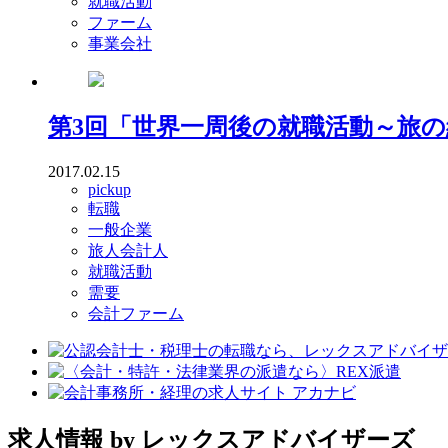
就職活動
ファーム
事業会社
第3回「世界一周後の就職活動～旅の
2017.02.15
pickup
転職
一般企業
旅人会計人
就職活動
需要
会計ファーム
求人情報
by レックスアドバイザーズ