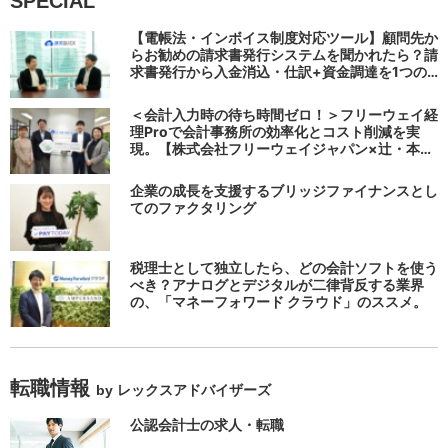
SPECIAL
【電帳法・インボイス制度対応ツール】顧問先か
らお勧めの請求書発行システムを聞かれたら？請
求書発行から入金消込・仕訳+資金調達を1つの
システムで完結する 「請求QUICK」の魅力に迫
る
＜会計入力時の待ち時間ゼロ！＞フリーウェイ経
理Proで会計事務所の効率化とコスト削減を実
現。【株式会社フリーウェイジャパン×辻・本郷
税理士法人（経理宅配便事業部）】
企業の成長を支援するブリッジファイナンスとし
てのファクタリング
税理士として独立したら、どの会計ソフトを使う
べき？アナログとデジタルが二律背反する業界
の、「マネーフォワード クラウド」のススメ。
転職情報
by レックスアドバイザーズ
公認会計士の求人・転職