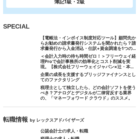
簿記1級・2級
SPECIAL
【電帳法・インボイス制度対応ツール】顧問先か
らお勧めの請求書発行システムを聞かれたら？請
求書発行から入金消込・仕訳+資金調達を1つの
システムで完結する 「請求QUICK」の魅力に迫
＜会計入力時の待ち時間ゼロ！＞フリーウェイ経
る
理Proで会計事務所の効率化とコスト削減を実
現。【株式会社フリーウェイジャパン×辻・本郷
税理士法人（経理宅配便事業部）】
企業の成長を支援するブリッジファイナンスとし
てのファクタリング
税理士として独立したら、どの会計ソフトを使う
べき？アナログとデジタルが二律背反する業界
の、「マネーフォワード クラウド」のススメ。
転職情報
by レックスアドバイザーズ
公認会計士の求人・転職
税理士の求人・転職