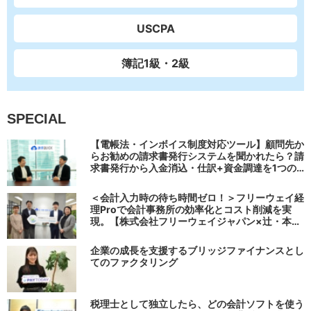
USCPA
簿記1級・2級
SPECIAL
【電帳法・インボイス制度対応ツール】顧問先か
らお勧めの請求書発行システムを聞かれたら？請
求書発行から入金消込・仕訳+資金調達を1つの
システムで完結する 「請求QUICK」の魅力に迫
る
＜会計入力時の待ち時間ゼロ！＞フリーウェイ経
理Proで会計事務所の効率化とコスト削減を実
現。【株式会社フリーウェイジャパン×辻・本郷
税理士法人（経理宅配便事業部）】
企業の成長を支援するブリッジファイナンスとし
てのファクタリング
税理士として独立したら、どの会計ソフトを使う