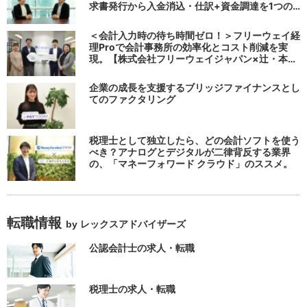
求書発行から入金消込・仕訳+資金調達を1つの
システムで完結する 「請求QUICK」の魅力に迫
る
＜会計入力時の待ち時間ゼロ！＞フリーウェイ経
理Proで会計事務所の効率化とコスト削減を実
現。【株式会社フリーウェイジャパン×辻・本郷
税理士法人（経理宅配便事業部）】
企業の成長を支援するブリッジファイナンスとし
てのファクタリング
税理士として独立したら、どの会計ソフトを使う
べき？アナログとデジタルが二律背反する業界
の、「マネーフォワード クラウド」のススメ。
転職情報
by レックスアドバイザーズ
公認会計士の求人・転職
税理士の求人・転職