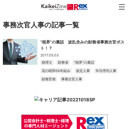
事務次官人事の記事一覧
“税界”の裏話 波乱含みの財務省事務次官ポス
ト！？
2017.05.03
税理士
財務省
“税界”の裏話
花の昭和54年組み
規定人事
年功序列人事
財務官僚
事務次官人事