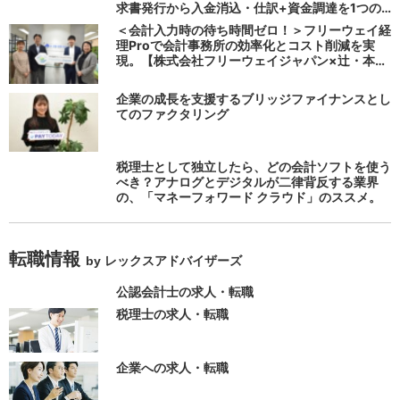
求書発行から入金消込・仕訳+資金調達を1つの
システムで完結する 「請求QUICK」の魅力に迫
＜会計入力時の待ち時間ゼロ！＞フリーウェイ経
る
理Proで会計事務所の効率化とコスト削減を実
現。【株式会社フリーウェイジャパン×辻・本郷
税理士法人（経理宅配便事業部）】
企業の成長を支援するブリッジファイナンスとし
てのファクタリング
税理士として独立したら、どの会計ソフトを使う
べき？アナログとデジタルが二律背反する業界
の、「マネーフォワード クラウド」のススメ。
転職情報
by レックスアドバイザーズ
公認会計士の求人・転職
税理士の求人・転職
企業への求人・転職