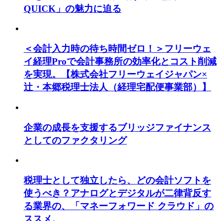
QUICK」の魅力に迫る
＜会計入力時の待ち時間ゼロ！＞フリーウェ
イ経理Proで会計事務所の効率化とコスト削減
を実現。【株式会社フリーウェイジャパン×
辻・本郷税理士法人（経理宅配便事業部）】
企業の成長を支援するブリッジファイナンス
としてのファクタリング
税理士として独立したら、どの会計ソフトを
使うべき？アナログとデジタルが二律背反す
る業界の、「マネーフォワード クラウド」の
ススメ。