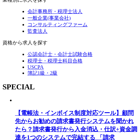
会計事務所・税理士法人
一般企業(事業会社)
コンサルティングファーム
監査法人
資格から求人を探す
公認会計士・会計士試験合格
税理士・税理士科目合格
USCPA
簿記1級・2級
SPECIAL
【電帳法・インボイス制度対応ツール】顧問
先からお勧めの請求書発行システムを聞かれ
たら？請求書発行から入金消込・仕訳+資金調
達を1つのシステムで完結する 「請求