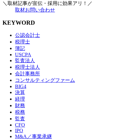
＼取材記事が宣伝・採用に効果アリ！／
取材お問い合わせ
KEYWORD
公認会計士
税理士
簿記
USCPA
監査法人
税理士法人
会計事務所
コンサルティングファーム
BIG4
決算
経理
財務
税務
監査
CFO
IPO
M&A／事業承継