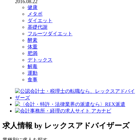
2016.08.22
健康
メタボ
ダイエット
基礎代謝
フルーツダイエット
酵素
体重
肥満
デトックス
解毒
運動
食事
求人情報
by レックスアドバイザーズ
業種別に求人を探す