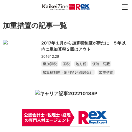
加重措置の記事一覧
2017年１月から加算税制度が新たに ５年以
内に重加算税２回はアウト
2016.12.29
重加算税
国税
地方税
仮装・隠蔽
加算税制度（附則第54条関係）
加重措置