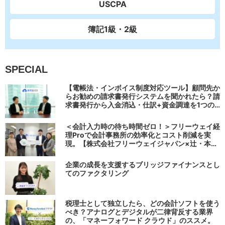
USCPA
簿記1級・2級
SPECIAL
【電帳法・インボイス制度対応ツール】顧問先か
らお勧めの請求書発行システムを聞かれたら？請
求書発行から入金消込・仕訳+資金調達を1つの
システムで完結する 「請求QUICK」の魅力に迫
る
＜会計入力時の待ち時間ゼロ！＞フリーウェイ経
理Proで会計事務所の効率化とコスト削減を実
現。【株式会社フリーウェイジャパン×辻・本郷
税理士法人（経理宅配便事業部）】
企業の成長を支援するブリッジファイナンスとし
てのファクタリング
税理士として独立したら、どの会計ソフトを使う
べき？アナログとデジタルが二律背反する業界
の、「マネーフォワード クラウド」のススメ。