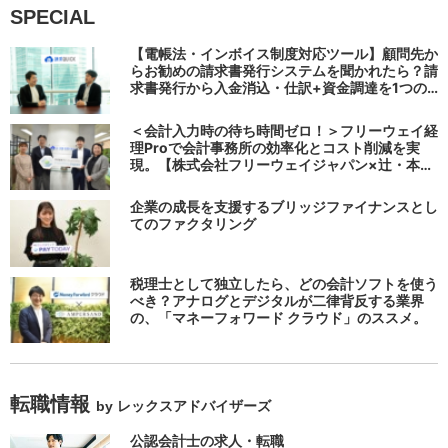
SPECIAL
【電帳法・インボイス制度対応ツール】顧問先か
らお勧めの請求書発行システムを聞かれたら？請
求書発行から入金消込・仕訳+資金調達を1つの
システムで完結する 「請求QUICK」の魅力に迫
る
＜会計入力時の待ち時間ゼロ！＞フリーウェイ経
理Proで会計事務所の効率化とコスト削減を実
現。【株式会社フリーウェイジャパン×辻・本郷
税理士法人（経理宅配便事業部）】
企業の成長を支援するブリッジファイナンスとし
てのファクタリング
税理士として独立したら、どの会計ソフトを使う
べき？アナログとデジタルが二律背反する業界
の、「マネーフォワード クラウド」のススメ。
転職情報
by レックスアドバイザーズ
公認会計士の求人・転職