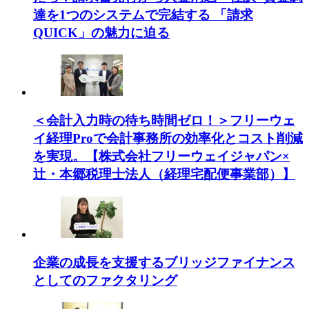
達を1つのシステムで完結する 「請求
QUICK」の魅力に迫る
＜会計入力時の待ち時間ゼロ！＞フリーウェ
イ経理Proで会計事務所の効率化とコスト削減
を実現。【株式会社フリーウェイジャパン×
辻・本郷税理士法人（経理宅配便事業部）】
企業の成長を支援するブリッジファイナンス
としてのファクタリング