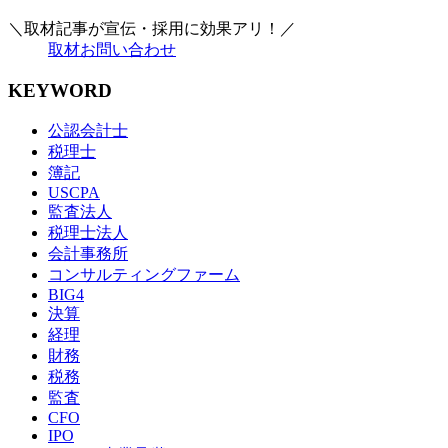
＼取材記事が宣伝・採用に効果アリ！／
取材お問い合わせ
KEYWORD
公認会計士
税理士
簿記
USCPA
監査法人
税理士法人
会計事務所
コンサルティングファーム
BIG4
決算
経理
財務
税務
監査
CFO
IPO