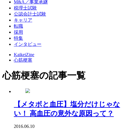
M&A／事業承継
税理士試験
公認会計士試験
キャリア
転職
採用
特集
インタビュー
KaikeiZine
心筋梗塞
心筋梗塞の記事一覧
【メタボと血圧】塩分だけじゃな
い！ 高血圧の意外な原因って？
2016.06.10