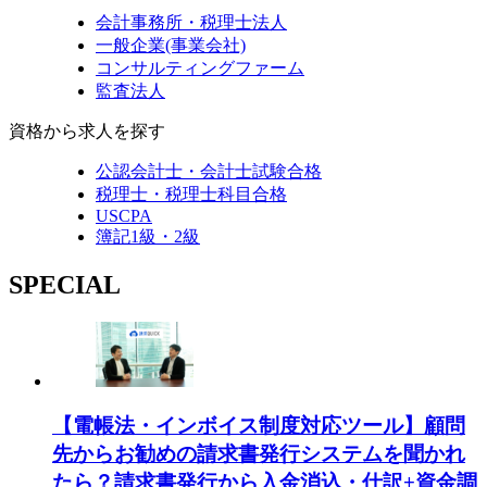
会計事務所・税理士法人
一般企業(事業会社)
コンサルティングファーム
監査法人
資格から求人を探す
公認会計士・会計士試験合格
税理士・税理士科目合格
USCPA
簿記1級・2級
SPECIAL
【電帳法・インボイス制度対応ツール】顧問
先からお勧めの請求書発行システムを聞かれ
たら？請求書発行から入金消込・仕訳+資金調