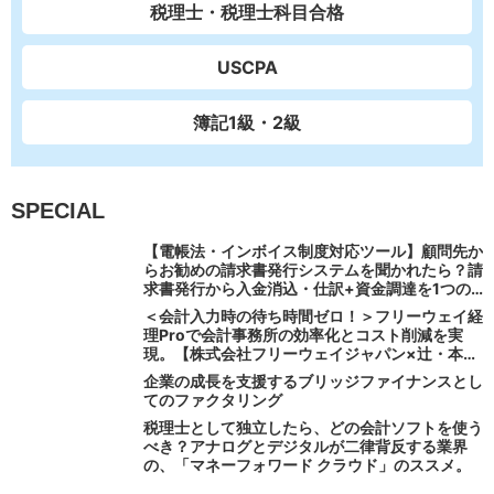
税理士・税理士科目合格
USCPA
簿記1級・2級
SPECIAL
【電帳法・インボイス制度対応ツール】顧問先か
らお勧めの請求書発行システムを聞かれたら？請
求書発行から入金消込・仕訳+資金調達を1つの
システムで完結する 「請求QUICK」の魅力に迫
＜会計入力時の待ち時間ゼロ！＞フリーウェイ経
る
理Proで会計事務所の効率化とコスト削減を実
現。【株式会社フリーウェイジャパン×辻・本郷
税理士法人（経理宅配便事業部）】
企業の成長を支援するブリッジファイナンスとし
てのファクタリング
税理士として独立したら、どの会計ソフトを使う
べき？アナログとデジタルが二律背反する業界
の、「マネーフォワード クラウド」のススメ。