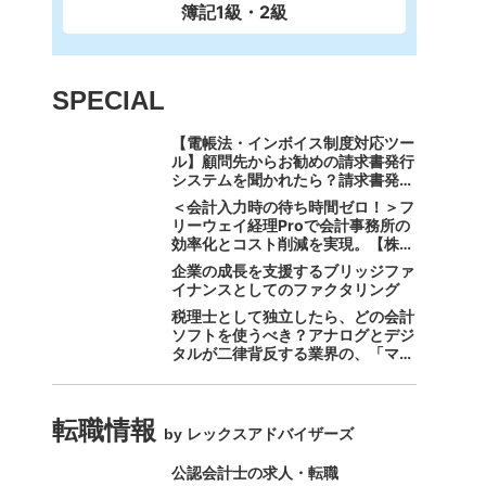
簿記1級・2級
SPECIAL
【電帳法・インボイス制度対応ツー
ル】顧問先からお勧めの請求書発行
システムを聞かれたら？請求書発行
から入金消込・仕訳+資金調達を1
＜会計入力時の待ち時間ゼロ！＞フ
つのシステムで完結する 「請求
リーウェイ経理Proで会計事務所の
QUICK」の魅力に迫る
効率化とコスト削減を実現。【株式
会社フリーウェイジャパン×辻・本
企業の成長を支援するブリッジファ
郷税理士法人（経理宅配便事業
イナンスとしてのファクタリング
部）】
税理士として独立したら、どの会計
ソフトを使うべき？アナログとデジ
タルが二律背反する業界の、「マネ
ーフォワード クラウド」のスス
メ。
転職情報
by レックスアドバイザーズ
公認会計士の求人・転職