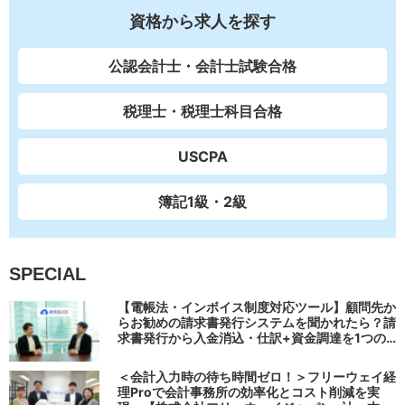
資格から求人を探す
公認会計士・会計士試験合格
税理士・税理士科目合格
USCPA
簿記1級・2級
SPECIAL
【電帳法・インボイス制度対応ツール】顧問先か
らお勧めの請求書発行システムを聞かれたら？請
求書発行から入金消込・仕訳+資金調達を1つの
システムで完結する 「請求QUICK」の魅力に迫
る
＜会計入力時の待ち時間ゼロ！＞フリーウェイ経
理Proで会計事務所の効率化とコスト削減を実