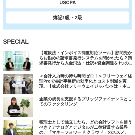
USCPA
簿記1級・2級
SPECIAL
【電帳法・インボイス制度対応ツール】顧問先か
らお勧めの請求書発行システムを聞かれたら？請
求書発行から入金消込・仕訳+資金調達を1つの
システムで完結する 「請求QUICK」の魅力に迫
る
＜会計入力時の待ち時間ゼロ！＞フリーウェイ経
理Proで会計事務所の効率化とコスト削減を実
現。【株式会社フリーウェイジャパン×辻・本郷
税理士法人（経理宅配便事業部）】
企業の成長を支援するブリッジファイナンスとし
てのファクタリング
税理士として独立したら、どの会計ソフトを使う
べき？アナログとデジタルが二律背反する業界
の、「マネーフォワード クラウド」のススメ。