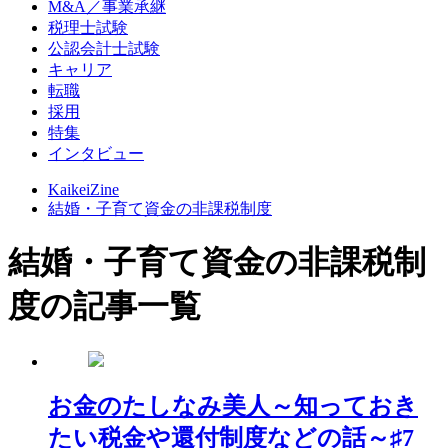
M&A／事業承継
税理士試験
公認会計士試験
キャリア
転職
採用
特集
インタビュー
KaikeiZine
結婚・子育て資金の非課税制度
結婚・子育て資金の非課税制
度の記事一覧
お金のたしなみ美人～知っておき
たい税金や還付制度などの話～♯7