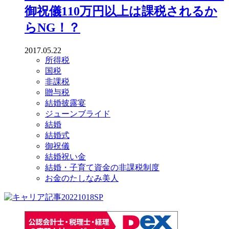
御祝儀110万円以上は課税されるか
らNG！？
2017.05.22
所得税
国税
非課税
贈与税
結婚披露宴
ジューンブライド
結婚
結婚式
御祝儀
結婚祝い金
結婚・子育て資金の非課税制度
お金のたしなみ美人