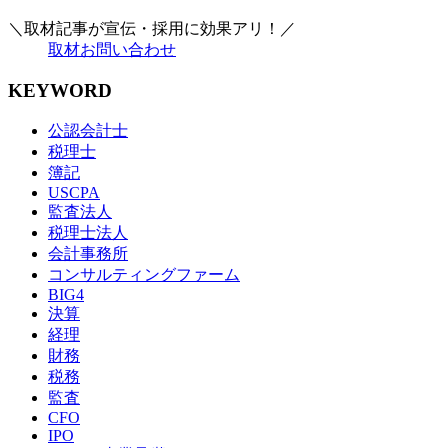
＼取材記事が宣伝・採用に効果アリ！／
取材お問い合わせ
KEYWORD
公認会計士
税理士
簿記
USCPA
監査法人
税理士法人
会計事務所
コンサルティングファーム
BIG4
決算
経理
財務
税務
監査
CFO
IPO