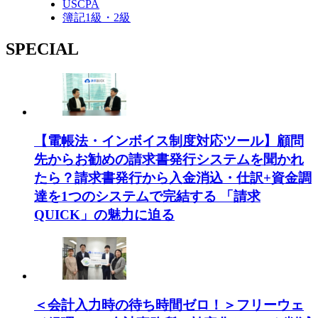
USCPA
簿記1級・2級
SPECIAL
【電帳法・インボイス制度対応ツール】顧問
先からお勧めの請求書発行システムを聞かれ
たら？請求書発行から入金消込・仕訳+資金調
達を1つのシステムで完結する 「請求
QUICK」の魅力に迫る
＜会計入力時の待ち時間ゼロ！＞フリーウェ