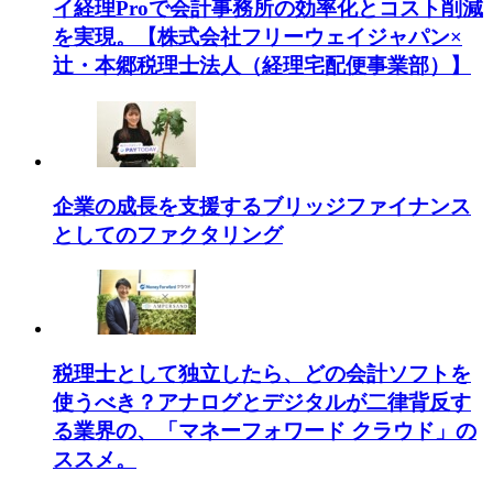
イ経理Proで会計事務所の効率化とコスト削減
を実現。【株式会社フリーウェイジャパン×
辻・本郷税理士法人（経理宅配便事業部）】
企業の成長を支援するブリッジファイナンス
としてのファクタリング
税理士として独立したら、どの会計ソフトを
使うべき？アナログとデジタルが二律背反す
る業界の、「マネーフォワード クラウド」の
ススメ。