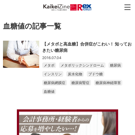
血糖値の記事一覧
【メタボと高血糖】合併症がこわい！ 知ってお
きたい糖尿病
2016.07.04
メタボ
メタボリックシンドローム
糖尿病
インスリン
炭水化物
ブドウ糖
糖尿病網膜症
糖尿病腎症
糖尿病神経障害
血糖値