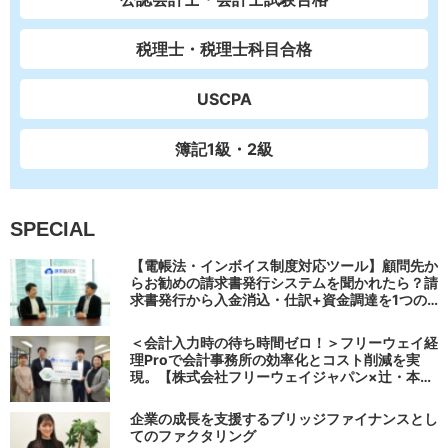
税理士・税理士科目合格
USCPA
簿記1級・2級
SPECIAL
【電帳法・インボイス制度対応ツール】顧問先か
らお勧めの請求書発行システムを聞かれたら？請
求書発行から入金消込・仕訳+資金調達を1つの
システムで完結する 「請求QUICK」の魅力に迫
る
＜会計入力時の待ち時間ゼロ！＞フリーウェイ経
理Proで会計事務所の効率化とコスト削減を実
現。【株式会社フリーウェイジャパン×辻・本郷
税理士法人（経理宅配便事業部）】
企業の成長を支援するブリッジファイナンスとし
てのファクタリング