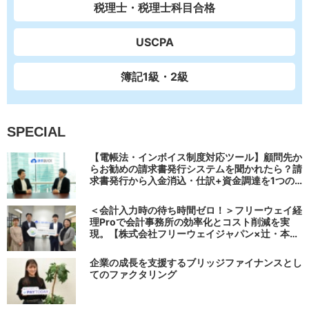
税理士・税理士科目合格
USCPA
簿記1級・2級
SPECIAL
【電帳法・インボイス制度対応ツール】顧問先か
らお勧めの請求書発行システムを聞かれたら？請
求書発行から入金消込・仕訳+資金調達を1つの
システムで完結する 「請求QUICK」の魅力に迫
る
＜会計入力時の待ち時間ゼロ！＞フリーウェイ経
理Proで会計事務所の効率化とコスト削減を実
現。【株式会社フリーウェイジャパン×辻・本郷
税理士法人（経理宅配便事業部）】
企業の成長を支援するブリッジファイナンスとし
てのファクタリング