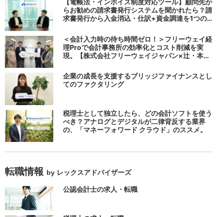
【電帳法・インボイス制度対応ツール】顧問先か
らお勧めの請求書発行システムを聞かれたら？請
求書発行から入金消込・仕訳+資金調達を1つの
システムで完結する 「請求QUICK」の魅力に迫
る
＜会計入力時の待ち時間ゼロ！＞フリーウェイ経
理Proで会計事務所の効率化とコスト削減を実
現。【株式会社フリーウェイジャパン×辻・本郷
税理士法人（経理宅配便事業部）】
企業の成長を支援するブリッジファイナンスとし
てのファクタリング
税理士として独立したら、どの会計ソフトを使う
べき？アナログとデジタルが二律背反する業界
の、「マネーフォワード クラウド」のススメ。
転職情報
by レックスアドバイザーズ
公認会計士の求人・転職