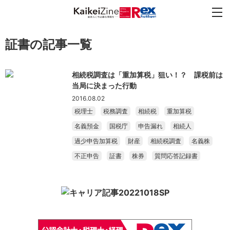
証書の記事一覧
相続税調査は「重加算税」狙い！？ 課税前は
当局に決まった行動
2016.08.02
税理士
税務調査
相続税
重加算税
名義預金
国税庁
申告漏れ
相続人
過少申告加算税
財産
相続税調査
名義株
不正申告
証書
株券
質問応答記録書