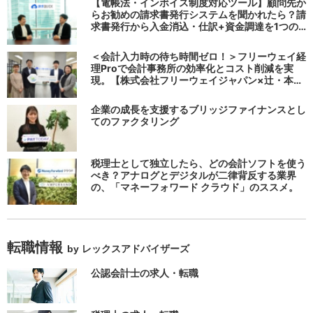
【電帳法・インボイス制度対応ツール】顧問先か
らお勧めの請求書発行システムを聞かれたら？請
求書発行から入金消込・仕訳+資金調達を1つの
システムで完結する 「請求QUICK」の魅力に迫
る
＜会計入力時の待ち時間ゼロ！＞フリーウェイ経
理Proで会計事務所の効率化とコスト削減を実
現。【株式会社フリーウェイジャパン×辻・本郷
税理士法人（経理宅配便事業部）】
企業の成長を支援するブリッジファイナンスとし
てのファクタリング
税理士として独立したら、どの会計ソフトを使う
べき？アナログとデジタルが二律背反する業界
の、「マネーフォワード クラウド」のススメ。
転職情報
by レックスアドバイザーズ
公認会計士の求人・転職