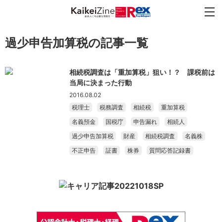
過少申告加算税の記事一覧
相続税調査は「重加算税」狙い！？ 課税前は
当局に決まった行動
2016.08.02
税理士
税務調査
相続税
重加算税
名義預金
国税庁
申告漏れ
相続人
過少申告加算税
財産
相続税調査
名義株
不正申告
証書
株券
質問応答記録書