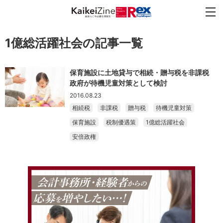
1億総活躍社会の記事一覧
保育施設に土地貸与で相続・贈与税を非課税
政府が待機児童対策として検討
2016.08.23
相続税
非課税
贈与税
待機児童対策
保育施設
税制優遇策
1億総活躍社会
安倍政権