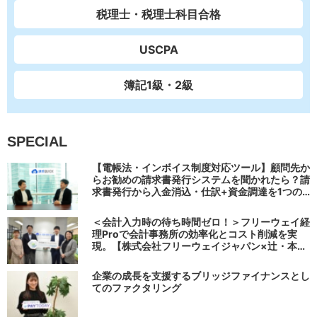
税理士・税理士科目合格
USCPA
簿記1級・2級
SPECIAL
【電帳法・インボイス制度対応ツール】顧問先か
らお勧めの請求書発行システムを聞かれたら？請
求書発行から入金消込・仕訳+資金調達を1つの
システムで完結する 「請求QUICK」の魅力に迫
る
＜会計入力時の待ち時間ゼロ！＞フリーウェイ経
理Proで会計事務所の効率化とコスト削減を実
現。【株式会社フリーウェイジャパン×辻・本郷
税理士法人（経理宅配便事業部）】
企業の成長を支援するブリッジファイナンスとし
てのファクタリング