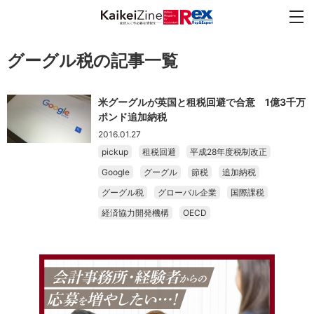
グーグル税の記事一覧
米グーグルが英国と租税回避で合意 1億3千万
ポンド追加納税
2016.01.27
pickup
租税回避
平成28年度税制改正
Google
グーグル
節税
追加納税
グーグル税
グローバル企業
国際課税
経済協力開発機構
OECD