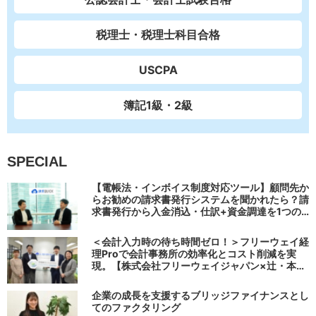
税理士・税理士科目合格
USCPA
簿記1級・2級
SPECIAL
【電帳法・インボイス制度対応ツール】顧問先か
らお勧めの請求書発行システムを聞かれたら？請
求書発行から入金消込・仕訳+資金調達を1つの
システムで完結する 「請求QUICK」の魅力に迫
る
＜会計入力時の待ち時間ゼロ！＞フリーウェイ経
理Proで会計事務所の効率化とコスト削減を実
現。【株式会社フリーウェイジャパン×辻・本郷
税理士法人（経理宅配便事業部）】
企業の成長を支援するブリッジファイナンスとし
てのファクタリング