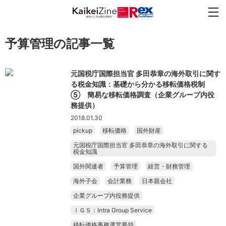
予算管理の記事一覧
元国税庁国際担当官 多田恭章の海外取引に関す
る税金知識：基礎から分かる移転価格税制
⑤ 簡易な移転価格調査（企業グループ内役
務提供）
2018.01.30
pickup
移転価格
国外財産
元国税庁国際担当官 多田恭章の海外取引に関する
税金知識
国外関連者
予算管理
経営・財務管理
海外子会
会計業務
日本親会社
企業グループ内役務提供
ＩＧＳ：Intra Group Service
移転価格事務運営要領