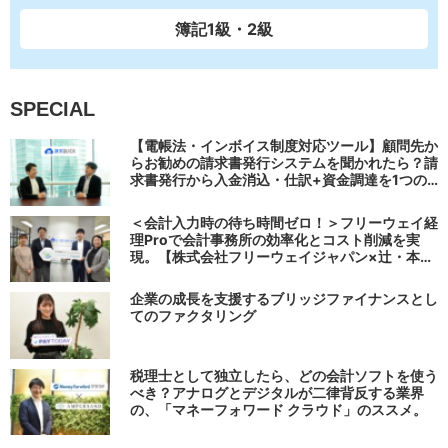
簿記1級・2級
SPECIAL
【電帳法・インボイス制度対応ツール】顧問先か
らお勧めの請求書発行システムを聞かれたら？請
求書発行から入金消込・仕訳+資金調達を1つの
システムで完結する 「請求QUICK」の魅力に迫
る
＜会計入力時の待ち時間ゼロ！＞フリーウェイ経
理Proで会計事務所の効率化とコスト削減を実
現。【株式会社フリーウェイジャパン×辻・本郷
税理士法人（経理宅配便事業部）】
企業の成長を支援するブリッジファイナンスとし
てのファクタリング
税理士として独立したら、どの会計ソフトを使う
べき？アナログとデジタルが二律背反する業界
の、「マネーフォワード クラウド」のススメ。