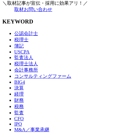
＼取材記事が宣伝・採用に効果アリ！／
取材お問い合わせ
KEYWORD
公認会計士
税理士
簿記
USCPA
監査法人
税理士法人
会計事務所
コンサルティングファーム
BIG4
決算
経理
財務
税務
監査
CFO
IPO
M&A／事業承継