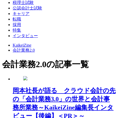
税理士試験
公認会計士試験
キャリア
転職
採用
特集
インタビュー
KaikeiZine
会計業務2.0
会計業務2.0の記事一覧
岡本社長が語る クラウド会計の先
の「会計業務3.0」の世界と会計事
務所業務～KaikeiZine編集長インタ
ビュー【後編】＜PR＞～