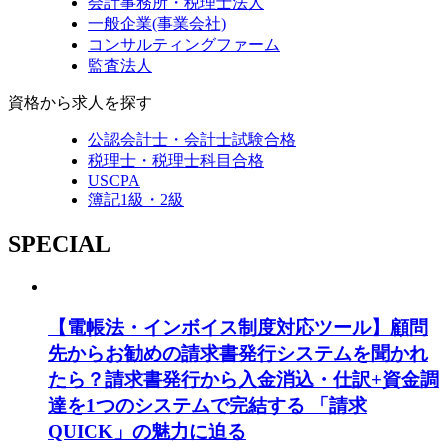
会計事務所・税理士法人
一般企業(事業会社)
コンサルティングファーム
監査法人
資格から求人を探す
公認会計士・会計士試験合格
税理士・税理士科目合格
USCPA
簿記1級・2級
SPECIAL
【電帳法・インボイス制度対応ツール】顧問
先からお勧めの請求書発行システムを聞かれ
たら？請求書発行から入金消込・仕訳+資金調
達を1つのシステムで完結する 「請求
QUICK」の魅力に迫る