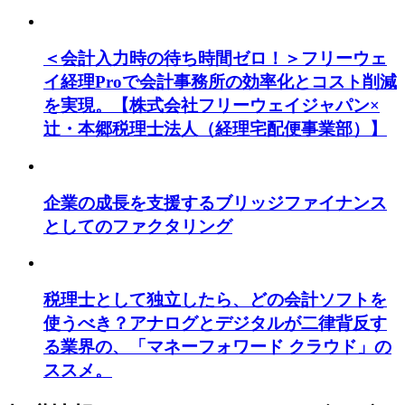
＜会計入力時の待ち時間ゼロ！＞フリーウェ
イ経理Proで会計事務所の効率化とコスト削減
を実現。【株式会社フリーウェイジャパン×
辻・本郷税理士法人（経理宅配便事業部）】
企業の成長を支援するブリッジファイナンス
としてのファクタリング
税理士として独立したら、どの会計ソフトを
使うべき？アナログとデジタルが二律背反す
る業界の、「マネーフォワード クラウド」の
ススメ。