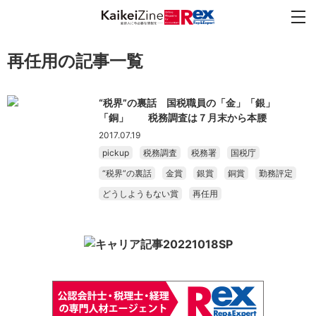
再任用の記事一覧
“税界”の裏話 国税職員の「金」「銀」
「銅」 税務調査は７月末から本腰
2017.07.19
pickup
税務調査
税務署
国税庁
“税界”の裏話
金賞
銀賞
銅賞
勤務評定
どうしようもない賞
再任用