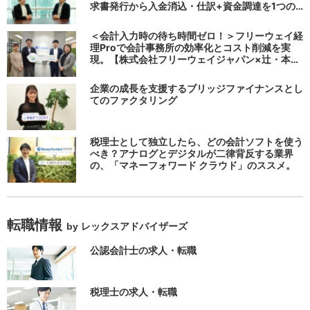
求書発行から入金消込・仕訳+資金調達を1つの
システムで完結する 「請求QUICK」の魅力に迫
る
＜会計入力時の待ち時間ゼロ！＞フリーウェイ経
理Proで会計事務所の効率化とコスト削減を実
現。【株式会社フリーウェイジャパン×辻・本郷
税理士法人（経理宅配便事業部）】
企業の成長を支援するブリッジファイナンスとし
てのファクタリング
税理士として独立したら、どの会計ソフトを使う
べき？アナログとデジタルが二律背反する業界
の、「マネーフォワード クラウド」のススメ。
転職情報
by レックスアドバイザーズ
公認会計士の求人・転職
税理士の求人・転職