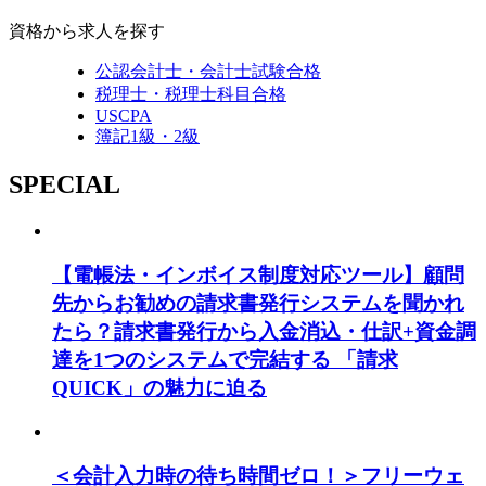
資格から求人を探す
公認会計士・会計士試験合格
税理士・税理士科目合格
USCPA
簿記1級・2級
SPECIAL
【電帳法・インボイス制度対応ツール】顧問
先からお勧めの請求書発行システムを聞かれ
たら？請求書発行から入金消込・仕訳+資金調
達を1つのシステムで完結する 「請求
QUICK」の魅力に迫る
＜会計入力時の待ち時間ゼロ！＞フリーウェ