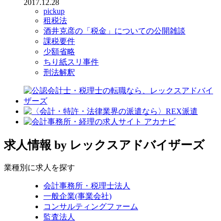
2017.12.28
pickup
租税法
酒井克彦の「税金」についての公開雑談
課税要件
少額省略
ちり紙スリ事件
刑法解釈
求人情報
by レックスアドバイザーズ
業種別に求人を探す
会計事務所・税理士法人
一般企業(事業会社)
コンサルティングファーム
監査法人