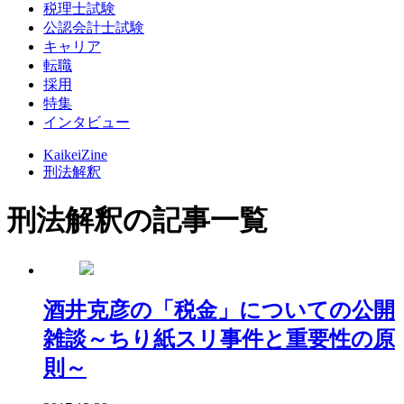
税理士試験
公認会計士試験
キャリア
転職
採用
特集
インタビュー
KaikeiZine
刑法解釈
刑法解釈の記事一覧
酒井克彦の「税金」についての公開
雑談～ちり紙スリ事件と重要性の原
則～