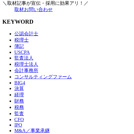
＼取材記事が宣伝・採用に効果アリ！／
取材お問い合わせ
KEYWORD
公認会計士
税理士
簿記
USCPA
監査法人
税理士法人
会計事務所
コンサルティングファーム
BIG4
決算
経理
財務
税務
監査
CFO
IPO
M&A／事業承継