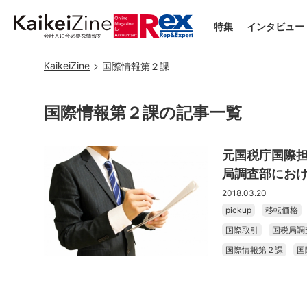
特集
インタビュー
KaikeiZine
国際情報第２課
国際情報第２課の記事一覧
元国税庁国際担
局調査部にお
2018.03.20
pickup
移転価格
国際取引
国税局調
国際情報第２課
国