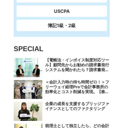
USCPA
簿記1級・2級
SPECIAL
【電帳法・インボイス制度対応ツー
ル】顧問先からお勧めの請求書発行
システムを聞かれたら？請求書発行
から入金消込・仕訳+資金調達を1
つのシステムで完結する 「請求
＜会計入力時の待ち時間ゼロ！＞フ
QUICK」の魅力に迫る
リーウェイ経理Proで会計事務所の
効率化とコスト削減を実現。【株式
会社フリーウェイジャパン×辻・本
郷税理士法人（経理宅配便事業
企業の成長を支援するブリッジファ
部）】
イナンスとしてのファクタリング
税理士として独立したら、どの会計