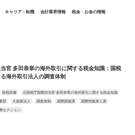
キャリア・転職
会計業界情報
税金・お金の情報
当官 多田恭章の海外取引に関する税金知識：国税
ける海外取引法人の調査体制
租税回避
元国税庁国際担当官 多田恭章の海外取引に関する税金知識
査部
大規模法人
調査体制
国際調査課
国際情報第１課
際セクション