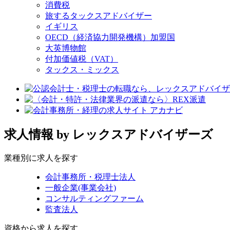
消費税
旅するタックスアドバイザー
イギリス
OECD（経済協力開発機構）加盟国
大英博物館
付加価値税（VAT）
タックス・ミックス
求人情報
by レックスアドバイザーズ
業種別に求人を探す
会計事務所・税理士法人
一般企業(事業会社)
コンサルティングファーム
監査法人
資格から求人を探す