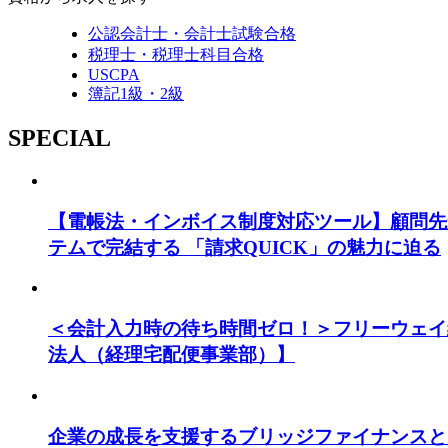
公認会計士・会計士試験合格
税理士・税理士科目合格
USCPA
簿記1級・2級
SPECIAL
【電帳法・インボイス制度対応ツール】顧問先
テムで完結する 「請求QUICK」の魅力に迫る
＜会計入力時の待ち時間ゼロ！＞フリーウェイ
法人（経理宅配便事業部）】
企業の成長を支援するブリッジファイナンスと