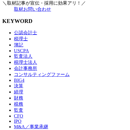
＼取材記事が宣伝・採用に効果アリ！／
取材お問い合わせ
KEYWORD
公認会計士
税理士
簿記
USCPA
監査法人
税理士法人
会計事務所
コンサルティングファーム
BIG4
決算
経理
財務
税務
監査
CFO
IPO
M&A／事業承継