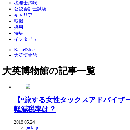
税理士試験
公認会計士試験
キャリア
転職
採用
特集
インタビュー
KaikeiZine
大英博物館
大英博物館の記事一覧
【“旅する女性タックスアドバイザー
軽減税率は？
2018.05.24
pickup