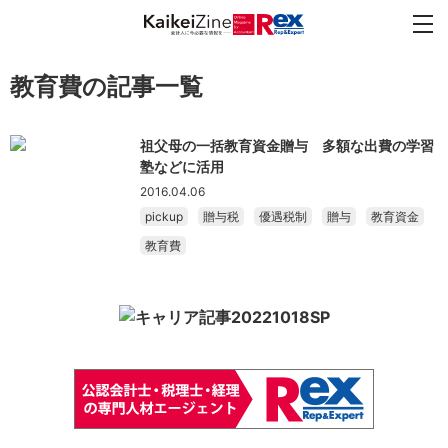
教育費の記事一覧
祖父母の一括教育資金贈与 多額な出費の学習
塾などに活用
2016.04.06
pickup
贈与税
優遇税制
贈与
教育資金
教育費