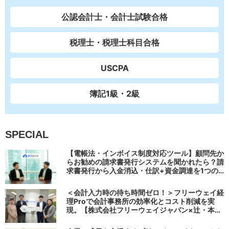
公認会計士・会計士試験合格
税理士・税理士科目合格
USCPA
簿記1級・2級
SPECIAL
【電帳法・インボイス制度対応ツール】顧問先か
らお勧めの請求書発行システムを聞かれたら？請
求書発行から入金消込・仕訳+資金調達を1つの
システムで完結する 「請求QUICK」の魅力に迫
る
＜会計入力時の待ち時間ゼロ！＞フリーウェイ経
理Proで会計事務所の効率化とコスト削減を実
現。【株式会社フリーウェイジャパン×辻・本郷
税理士法人（経理宅配便事業部）】