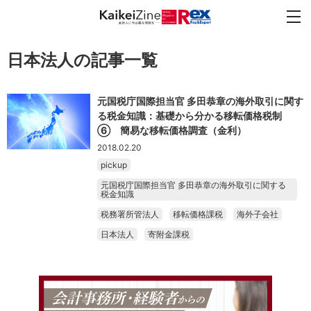
日本法人の記事一覧
元国税庁国際担当官 多田恭章の海外取引に関す
る税金知識：基礎から分かる移転価格税制
⑥ 簡易な移転価格調査（金利）
2018.02.20
pickup
元国税庁国際担当官 多田恭章の海外取引に関する
税金知識
税務署所管法人
移転価格課税
海外子会社
日本法人
寄附金課税