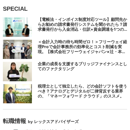
SPECIAL
【電帳法・インボイス制度対応ツール】顧問先か
らお勧めの請求書発行システムを聞かれたら？請
求書発行から入金消込・仕訳+資金調達を1つの
システムで完結する 「請求QUICK」の魅力に迫
る
＜会計入力時の待ち時間ゼロ！＞フリーウェイ経
理Proで会計事務所の効率化とコスト削減を実
現。【株式会社フリーウェイジャパン×辻・本郷
税理士法人（経理宅配便事業部）】
企業の成長を支援するブリッジファイナンスとし
てのファクタリング
税理士として独立したら、どの会計ソフトを使う
べき？アナログとデジタルが二律背反する業界
の、「マネーフォワード クラウド」のススメ。
転職情報
by レックスアドバイザーズ